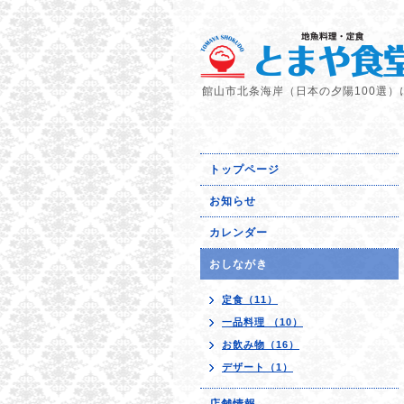
館山市北条海岸（日本の夕陽100選）
トップページ
お知らせ
カレンダー
おしながき
定食（11）
一品料理 （10）
お飲み物（16）
デザート（1）