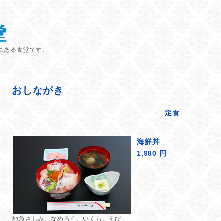
にある食堂です。
おしながき
定食
海鮮丼
1,980 円
地魚さしみ、なめろう、いくら、えび