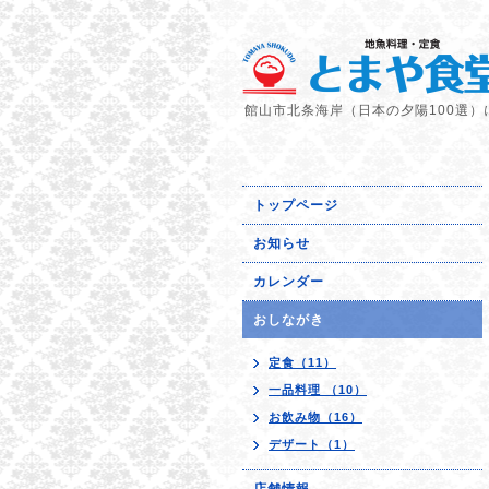
館山市北条海岸（日本の夕陽100選）
トップページ
お知らせ
カレンダー
おしながき
定食（11）
一品料理 （10）
お飲み物（16）
デザート（1）